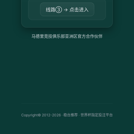
线路③ → 点击进入
马德里竞技俱乐部亚洲区官方合作伙伴
Copyright© 2012-2026 · 稳台推荐 · 世界杯指定投注平台